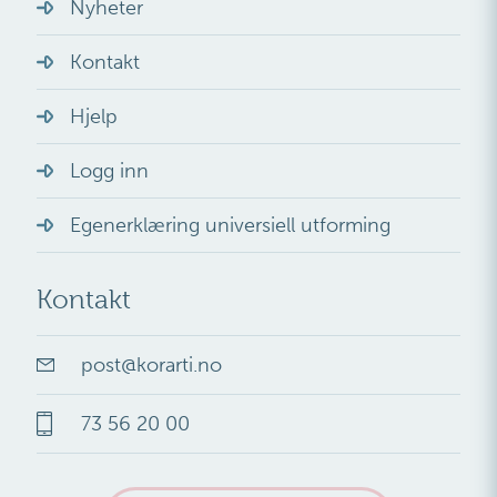
Nyheter
Kontakt
Hjelp
Logg inn
Egenerklæring universiell utforming
Kontakt
post
@
korarti.no
73 56 20 00