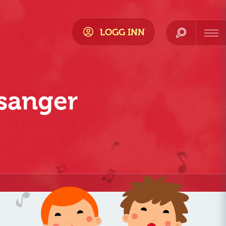
LOGG INN
esanger