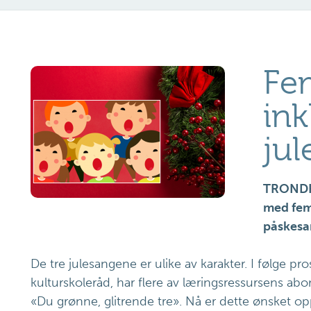
Fe
ink
jul
TRONDHE
med fem 
påskesa
De tre julesangene er ulike av karakter. I følge pro
kulturskoleråd, har flere av læringsressursens a
«Du grønne, glitrende tre». Nå er dette ønsket opp