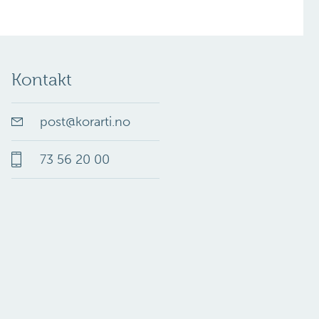
Kontakt
post
@
korarti.no
73 56 20 00