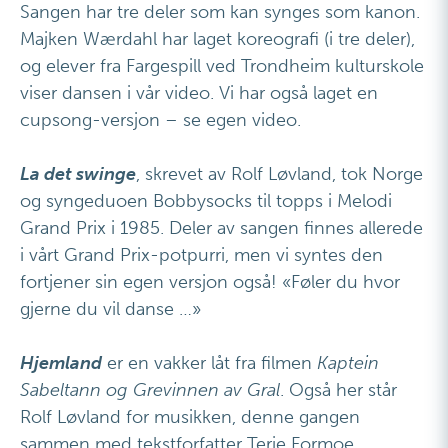
Sangen har tre deler som kan synges som kanon.
Majken Wærdahl har laget koreografi (i tre deler),
og elever fra Fargespill ved Trondheim kulturskole
viser dansen i vår video. Vi har også laget en
cupsong-versjon – se egen video.
La det swinge
, skrevet av Rolf Løvland, tok Norge
og syngeduoen Bobbysocks til topps i Melodi
Grand Prix i 1985. Deler av sangen finnes allerede
i vårt Grand Prix-potpurri, men vi syntes den
fortjener sin egen versjon også! «Føler du hvor
gjerne du vil danse …»
Hjemland
er en vakker låt fra filmen
Kaptein
Sabeltann og Grevinnen av Gral
. Også her står
Rolf Løvland for musikken, denne gangen
sammen med tekstforfatter Terje Formoe.