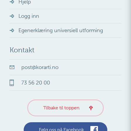
Hjelp
Logg inn
Egenerklæring universiell utforming
Kontakt
post
@
korarti.no
73 56 20 00
Tilbake til toppen
Følg oss på Facebook