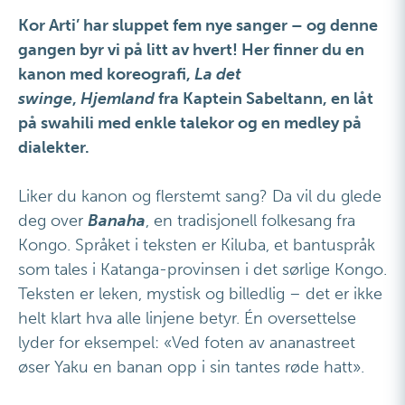
Kor Arti’ har sluppet fem nye sanger – og denne
gangen byr vi på litt av hvert! Her finner du en
kanon med koreografi,
La det
swinge
,
Hjemland
fra Kaptein Sabeltann, en låt
på swahili med enkle talekor og en medley på
dialekter.
Liker du kanon og flerstemt sang? Da vil du glede
deg over
Banaha
, en tradisjonell folkesang fra
Kongo. Språket i teksten er Kiluba, et bantuspråk
som tales i Katanga-provinsen i det sørlige Kongo.
Teksten er leken, mystisk og billedlig – det er ikke
helt klart hva alle linjene betyr. Én oversettelse
lyder for eksempel: «Ved foten av ananastreet
øser Yaku en banan opp i sin tantes røde hatt».