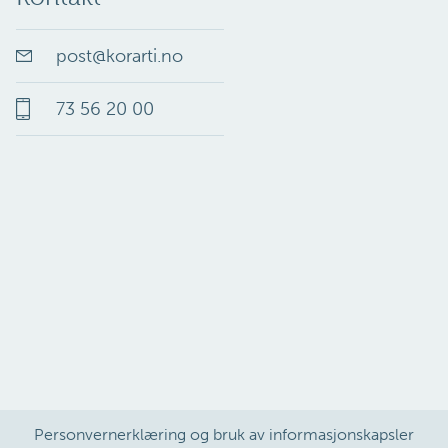
post
@
korarti.no
73 56 20 00
Personvernerklæring og bruk av informasjonskapsler