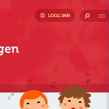
LOGG INN
agen