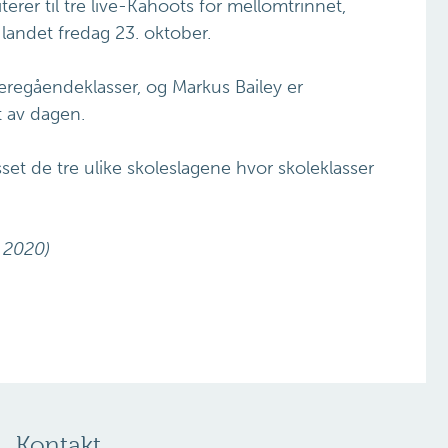
rer til tre live-Kahoots for mellomtrinnet,
andet fredag 23. oktober.
regåendeklasser, og Markus Bailey er
t av dagen.
sset de tre ulike skoleslagene hvor skoleklasser
r 2020)
Kontakt